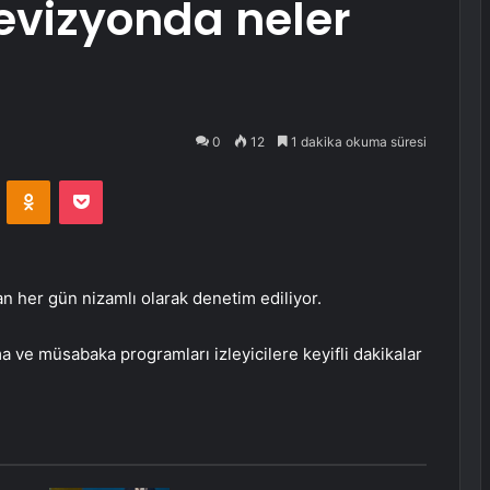
levizyonda neler
0
12
1 dakika okuma süresi
VKontakte
Odnoklassniki
Pocket
dan her gün nizamlı olarak denetim ediliyor.
 ve müsabaka programları izleyicilere keyifli dakikalar