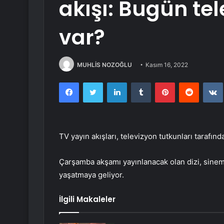
akışı: Bugün te
var?
MUHLİS NOZOĞLU
Kasım 16, 2022
Facebook
Twitter
LinkedIn
Tumblr
Pinterest
Reddit
TV yayın akışları, televizyon tutkunları tarafın
Çarşamba akşamı yayınlanacak olan dizi, sinema
yaşatmaya geliyor.
İlgili Makaleler